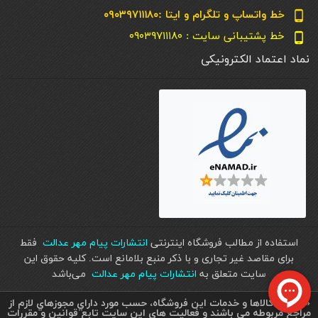
خط واتساپ و تلگرام و ایتا :۰۹۰۳۹۷۱۱۱۸۰
phone_android
خط پشتیبانی سایت : ۰۹۰۳۹۷۱۱۱۸۰
phone_android
نماد اعتماد الکترونیکی
استفاده از مطالب فروشگاه اینترنتی
انتشارات پیام مهر عدالت
فقط
برای مقاصد غیر تجاری و با ذکر منبع بلامانع است. کليه حقوق اين
سايت متعلق به
انتشارات پیام مهر عدالت
می‌باشد
« تمامي كالاها و خدمات اين فروشگاه، حسب مورد داراي مجوزهاي لازم از
مراجع مربوطه می باشند و فعاليت هاي اين سايت تابع قوانين و مقررات