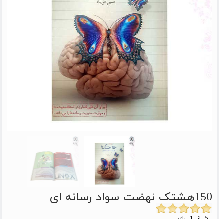
150هشتک نهضت سواد رسانه ای
5 از 1 رای