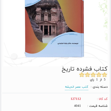
کتاب فشرده تاریخ
5 از 1 رای
دسته بندی :
کتب عصر اندیشه
کد کالا :
127112
شناسه قیمت :
4041