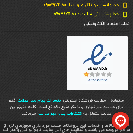
خط واتساپ و تلگرام و ایتا :۰۹۰۳۹۷۱۱۱۸۰
phone_android
خط پشتیبانی سایت : ۰۹۰۳۹۷۱۱۱۸۰
phone_android
نماد اعتماد الکترونیکی
استفاده از مطالب فروشگاه اینترنتی
انتشارات پیام مهر عدالت
فقط
برای مقاصد غیر تجاری و با ذکر منبع بلامانع است. کليه حقوق اين
سايت متعلق به
انتشارات پیام مهر عدالت
می‌باشد
« تمامي كالاها و خدمات اين فروشگاه، حسب مورد داراي مجوزهاي لازم از
مراجع مربوطه می باشند و فعاليت هاي اين سايت تابع قوانين و مقررات