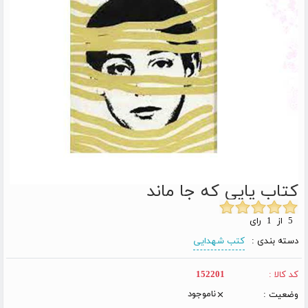
کتاب پایی که جا ماند
5 از 1 رای
دسته بندی :
کتب شهدایی
کد کالا :
152201
ناموجود
وضعیت :