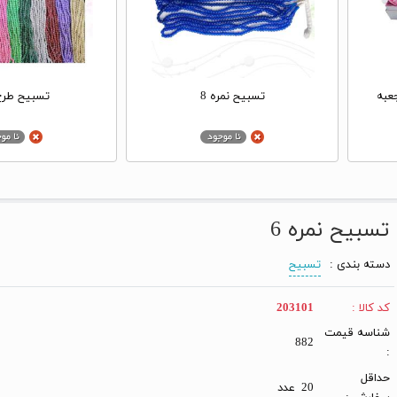
تسبیح نمره 8
تسبیح طرح
تسبیح نمره 6
دسته بندی :
تسبیح
کد کالا :
203101
شناسه قیمت
882
:
حداقل
20 عدد