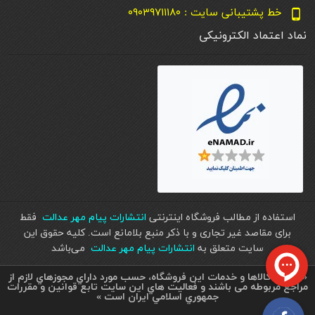
خط پشتیبانی سایت : ۰۹۰۳۹۷۱۱۱۸۰
phone_android
نماد اعتماد الکترونیکی
استفاده از مطالب فروشگاه اینترنتی
انتشارات پیام مهر عدالت
فقط
برای مقاصد غیر تجاری و با ذکر منبع بلامانع است. کليه حقوق اين
سايت متعلق به
انتشارات پیام مهر عدالت
می‌باشد
« تمامي كالاها و خدمات اين فروشگاه، حسب مورد داراي مجوزهاي لازم از
مراجع مربوطه می باشند و فعاليت هاي اين سايت تابع قوانين و مقررات
جمهوري اسلامي ايران است »