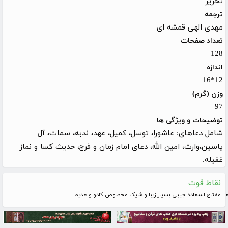
تحریر
ترجمه
مهدی الهی قمشه ای
تعداد صفحات
128
اندازه
12*16
وزن (گرم)
97
توضیحات و ویژگی ها
شامل دعاهای: عاشورا، توسل، کمیل، عهد، ندبه، سمات، آل
یاسین،وارث، امین الله، دعای امام زمان و فرج، حدیث کسا و نماز
غفیله.
نقاط قوت
مفتاح السعاده جیبی بسیار زیبا و شیک مخصوص کادو و هدیه