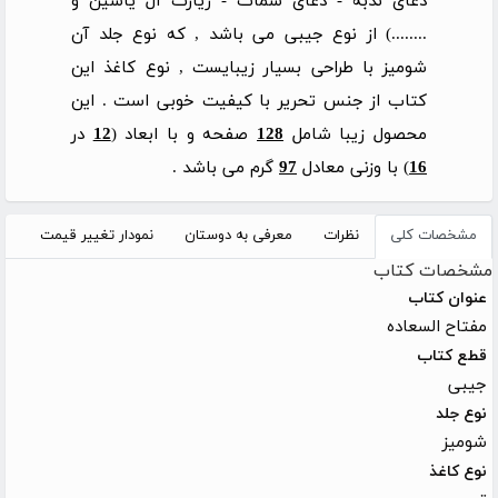
دعای ندبه - دعای سمات - زیارت آل یاسین و
........) از نوع جیبی می باشد , که نوع جلد آن
شومیز با طراحی بسیار زیبایست , نوع کاغذ این
کتاب از جنس تحریر با کیفیت خوبی است . این
محصول زیبا شامل
128
صفحه و با ابعاد (
12
در
16
) با وزنی معادل
97
گرم می باشد .
مشخصات کلی
نظرات
معرفی به دوستان
نمودار تغییر قیمت
مشخصات کتاب
عنوان کتاب
مفتاح السعاده
قطع کتاب
جیبی
نوع جلد
شومیز
نوع کاغذ