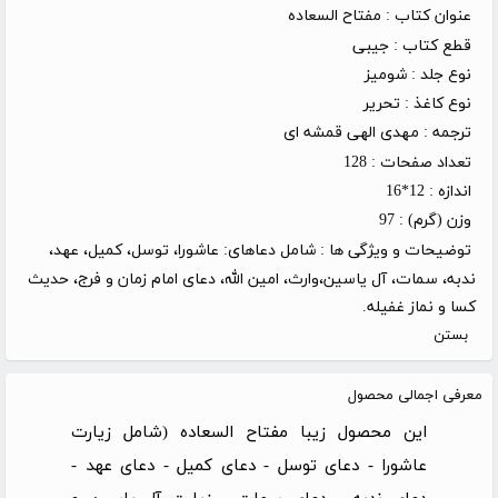
عنوان کتاب :
مفتاح السعاده
قطع کتاب :
جیبی
نوع جلد :
شومیز
نوع کاغذ :
تحریر
ترجمه :
مهدی الهی قمشه ای
تعداد صفحات :
128
اندازه :
12*16
وزن (گرم) :
97
توضیحات و ویژگی ها :
شامل دعاهای: عاشورا، توسل، کمیل، عهد،
ندبه، سمات، آل یاسین،وارث، امین الله، دعای امام زمان و فرج، حدیث
کسا و نماز غفیله.
بستن
معرفی اجمالی محصول
این محصول زیبا مفتاح السعاده (شامل زیارت
عاشورا - دعای توسل - دعای کمیل - دعای عهد -