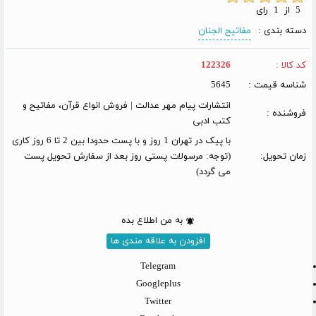
5 از 1 رای
دسته بندی :
مفاتیح الجنان
کد کالا :
122326
شناسه قیمت :
5645
انتشارات پیام مهر عدالت | فروش انواع قرآن، مفاتیح و
فروشنده :
کتب ادبی
با پیک در تهران 1 روز و با پست حدودا بین 2 تا 6 روز کاری
زمان تحویل:
(توجه: مرسولات پستی روز بعد از سفارش تحویل پست
می گردد)
به من اطلاع بده
افزودن به علاقه مندی ها
Telegram
Googleplus
Twitter