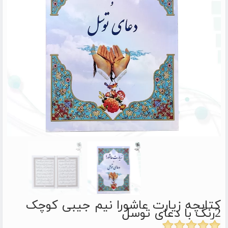
کتابچه زیارت عاشورا نیم جیبی کوچک
2رنگ با دعای توسل