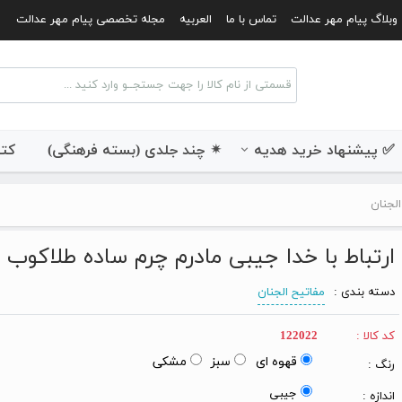
وبلاگ پیام مهر عدالت
تماس با ما
العربیه
مجله تخصصی پیام مهر عدالت
✅ پیشنهاد خرید هدیه
✴ چند جلدی (بسته فرهنگی)
کتب
الجنان
ارتباط با خدا جیبی مادرم چرم ساده طلاکوب
دسته بندی :
مفاتیح الجنان
کد کالا :
122022
قهوه ای
سبز
مشکی
رنگ :
جیبی
اندازه :