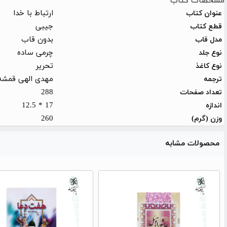
مشخصات کتاب
ارتباط با خدا
عنوان کتاب
جیبی
قطع کتاب
بدون قاب
مدل قاب
چرمی ساده
نوع جلد
تحریر
نوع کاغذ
مهدی الهی قمشه
ترجمه
288
تعداد صفحات
17 * 12.5
اندازه
260
وزن (گرم)
محصولات مشابه