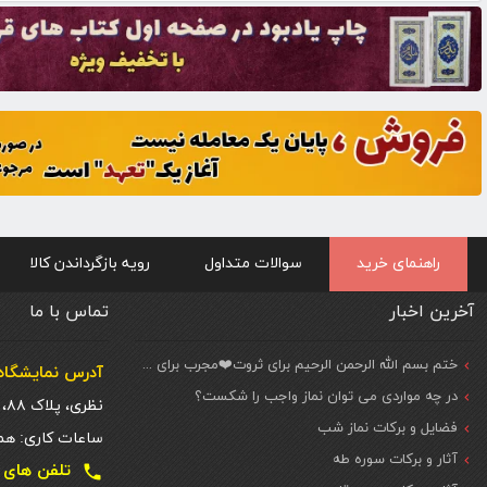
راهنمای خرید
سوالات متداول
رویه بازگرداندن کالا
آخرین اخبار
تماس با ما
ختم بسم الله الرحمن الرحیم برای ثروت❤️مجرب برای حاجات مهم و فوری
آدرس نمایشگاه 
در چه مواردی می توان نماز واجب را شکست؟
نظری، پلاک ۸۸، ط. اول
فضایل و برکات نماز شب
ساعات کاری: همه روزه شنبه تا
آثار و برکات سوره طه
تلفن های تماس دفتر تهر
local_phone