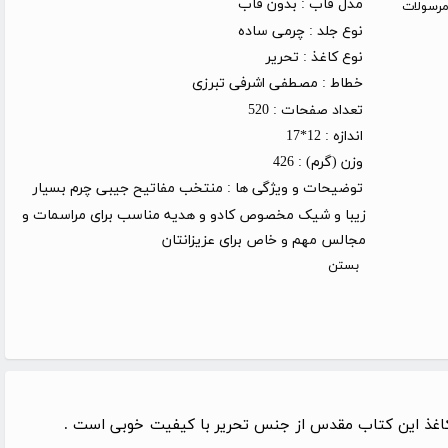
مدل قاب :
بدون قاب
روز کاری (توجه: مرسولات
نوع جلد :
چرمی ساده
نوع کاغذ :
تحریر
خطاط :
مصطفی اشرفی تبرزی
تعداد صفحات :
520
اندازه :
12*17
وزن (گرم) :
426
توضیحات و ویژگی ها :
منتخب مفاتیح جیبی چرم بسیار
زیبا و شیک مخصوص کادو و هدیه مناسب برای مراسمات و
مجالس مهم و خاص برای عزیزانتان
بستن
 کاغذ این کتاب مقدس از جنس تحریر با کیفیت خوبی است .