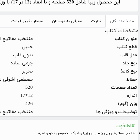
این محصول زیبا شامل
520
صفحه و با ابعاد (
12
در
17
) با وز
مشخصات کلی
نظرات
معرفی به دوستان
نمودار تغییر قیمت
مشخصات کتاب
منتخب مفاتیح ا
عنوان کتاب
جیبی
قطع کتاب
بدون قاب
مدل قاب
چرمی ساده
نوع جلد
تحریر
نوع کاغذ
مصطفی اشرفی تب
خطاط
520
تعداد صفحات
12*17
اندازه
426
وزن (گرم)
منتخب مفاتیح ج
توضیحات و ویژگی ها
نقاط قوت
منتخب مفاتیح جیبی چرم بسیار زیبا و شیک مخصوص کادو و هدیه