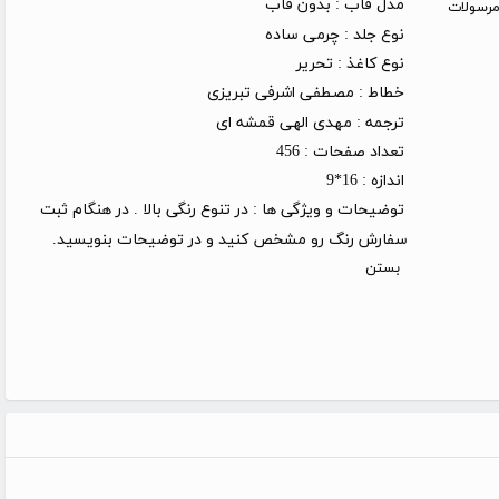
مدل قاب :
بدون قاب
روز کاری (توجه: مرسولات
نوع جلد :
چرمی ساده
نوع کاغذ :
تحریر
خطاط :
مصطفی اشرفی تبریزی
ترجمه :
مهدی الهی قمشه ای
تعداد صفحات :
456
اندازه :
16*9
توضیحات و ویژگی ها :
در تنوع رنگی بالا . در هنگام ثبت
سفارش رنگ رو مشخص کنید و در توضیحات بنویسید.
بستن