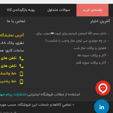
راهنمای خرید
سوالات متداول
رویه بازگرداندن کالا
آخرین اخبار
تماس با ما
ختم بسم الله الرحمن الرحیم برای ثروت❤️مجرب برای حاجات مهم و فوری
آدرس نمایشگاه 
در چه مواردی می توان نماز واجب را شکست؟
نظری، پلاک ۸۸، ط. اول
فضایل و برکات نماز شب
ساعات کاری: همه روزه شنبه تا
آثار و برکات سوره طه
تلفن های تماس دفتر تهر
local_phone
آثار و برکات سوره قلم
تلفن های تماس دفتر تهر
local_phone
خط واتساپ و تل
phone_android
خط پشتیبانی سا
phone_android
استفاده از مطالب فروشگاه اینترنتی
انتشارات پیام مه
« تمامي كالاها و خدمات اين فروشگاه، حسب مورد 
کلیه حقوق ای