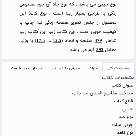
نوع جیبی می باشد , که نوع جلد آن چرم مصنوعی
رنگی با طراحی بسیار زیبا است , نوع کاغذ این
محصول از جنس تحریر صفحه رنگی لبه چاپ با
کیفیت خوبی است . این کتاب زیبا این کتاب زیبا
شامل
479
صفحه و ابعاد (
12.5
در
17.5
) با وزنی
معادل
393
گرم می باشد
مشخصات کلی
نظرات
معرفی به دوستان
نمودار تغییر قیمت
مشخصات کتاب
عنوان کتاب
منتخب مفاتیح الجنان لب چاپ
قطع کتاب
جیبی
نوع جلد
چرمی ساده
نوع کاغذ