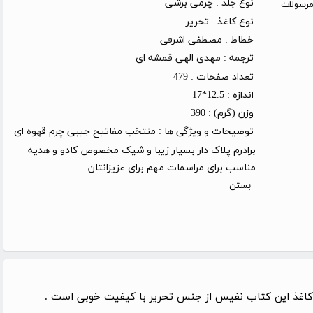
نوع جلد :
چرمی برشی
روز کاری (توجه: مرسولات
نوع کاغذ :
تحریر
خطاط :
مصطفی اشرفی
ترجمه :
مهدی الهی قمشه ای
تعداد صفحات :
479
اندازه :
12.5*17
وزن (گرم) :
390
توضیحات و ویژگی ها :
منتخب مفاتیح جیبی چرم قهوه ای
برادرم پلاک دار بسیار زیبا و شیک مخصوص کادو و هدیه
مناسب برای مراسمات مهم برای عزیزانتان
بستن
 کاغذ این کتاب نفیس از جنس تحریر با کیفیت خوبی است .