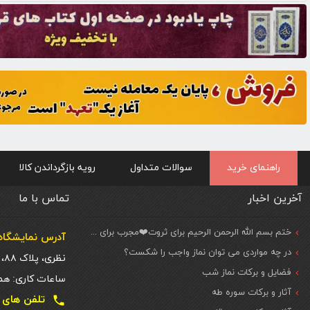
راهنمای خرید
سوالات متداول
رویه بازگرداندن کالا
آخرین اخبار
تماس با ما
ختم بسم الله الرحمن الرحیم برای ثروت❤️مجرب برای حاجات مهم و فوری
آدرس نمایشگاه 
در چه مواردی می توان نماز واجب را شکست؟
نظری، پلاک ۸۸، ط. اول
فضایل و برکات نماز شب
ساعات کاری: همه روزه شنبه تا
آثار و برکات سوره طه
تلفن های تماس دفتر تهر
local_phone