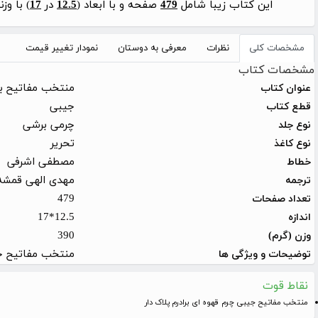
این کتاب زیبا شامل
479
صفحه و با ابعاد (
12.5
در
17
) با وز
مشخصات کلی
نظرات
معرفی به دوستان
نمودار تغییر قیمت
مشخصات کتاب
منتخب مفاتیح بر
عنوان کتاب
جیبی
قطع کتاب
چرمی برشی
نوع جلد
تحریر
نوع کاغذ
مصطفی اشرفی
خطاط
مهدی الهی قمشه
ترجمه
479
تعداد صفحات
12.5*17
اندازه
390
وزن (گرم)
منتخب مفاتیح جی
توضیحات و ویژگی ها
نقاط قوت
منتخب مفاتیح جیبی چرم قهوه ای برادرم پلاک دار