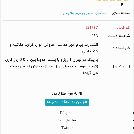
5 از 1 رای
دسته بندی :
منتخب جیبی پدرم مادرم و..
کد کالا :
121787
شناسه قیمت :
4253
انتشارات پیام مهر عدالت | فروش انواع قرآن، مفاتیح و
فروشنده :
کتب ادبی
با پیک در تهران 1 روز و با پست حدودا بین 2 تا 6 روز کاری
زمان تحویل:
(توجه: مرسولات پستی روز بعد از سفارش تحویل پست
می گردد)
به من اطلاع بده
افزودن به علاقه مندی ها
Telegram
Googleplus
Twitter