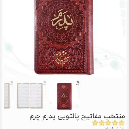
منتخب مفاتیح پالتویی پدرم چرم
5 از 1 رای