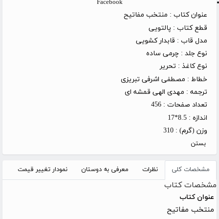
Facebook
عنوان کتاب :
منتخب مفاتیح
قطع کتاب :
پالتویی
مدل قاب :
قابدار کشویی
نوع جلد :
چرمی ساده
نوع کاغذ :
تحریر
خطاط :
مصطفی اشرفی تبریزی
ترجمه :
مهدی الهی قمشه ای
تعداد صفحات :
456
اندازه :
8.5*17
وزن (گرم) :
310
بستن
مشخصات کلی
نظرات
معرفی به دوستان
نمودار تغییر قیمت
مشخصات کتاب
عنوان کتاب
منتخب مفاتیح