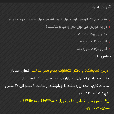
آخرین اخبار
ختم بسم الله الرحمن الرحیم برای ثروت❤️مجرب برای حاجات مهم و فوری
در چه مواردی می توان نماز واجب را شکست؟
فضایل و برکات نماز شب
آثار و برکات سوره طه
آثار و برکات سوره قلم
تماس با ما
آدرس نمایشگاه و دفتر انتشارات پيام مهر عدالت:
تهران، خیابان
انقلاب، خیابان فخررازی، خیابان وحید نظری، پلاک ۸۸، ط. اول
ساعات کاری: همه روزه شنبه تا چهارشنبه از ساعت ۹ صبح الی ۱۷ عصر و
پنج شنبه ها تا ۱۲ ظهر
تلفن های تماس دفتر تهران: ۶۶۴۱۱۲۰۰ - ۶۶۴۱۱۳۰۰ -
local_phone
۶۶۴۰۵۶۰۰ - ۰۲۱