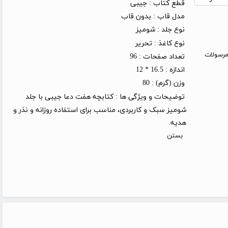
قطع کتاب :
جیبی
مدل قاب :
بدون قاب
نوع جلد :
شومیز
نوع کاغذ :
تحریر
روز کاری (توجه: مرسولات
تعداد صفحات :
96
اندازه :
16.5 * 12
وزن (گرم) :
80
توضیحات و ویژگی ها :
کتابچه هفت دعا جیبی با جلد
شومیز سبک و کاربردی، مناسب برای استفاده روزانه و نذر و
هدیه.
بستن