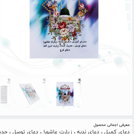
معرفی اجمالی محصول
دعای کمیل ، دعای ندبه ، زیارت عاشورا ، دعای توسل ، حدی