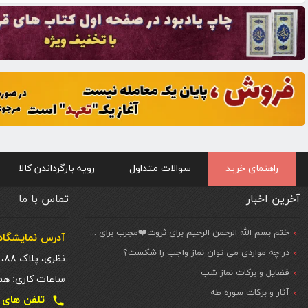
راهنمای خرید
سوالات متداول
رویه بازگرداندن کالا
آخرین اخبار
تماس با ما
ختم بسم الله الرحمن الرحیم برای ثروت❤️مجرب برای حاجات مهم و فوری
آدرس نمایشگاه 
در چه مواردی می توان نماز واجب را شکست؟
نظری، پلاک ۸۸، ط. اول
فضایل و برکات نماز شب
ساعات کاری: همه روزه شنبه تا
آثار و برکات سوره طه
تلفن های تماس دفتر تهر
local_phone