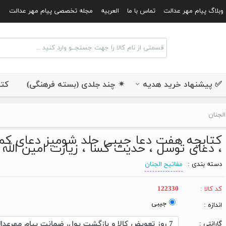
وبلاگ پیام مهر عدالت
تماس با ما
العربیه
مجله تخصصی پیام مهر عدالت
✅ پیشنهاد خرید هدیه
✴ چند جلدی (بسته فرهنگی)
کتب
الجنان
کتابچه هفت دعا جیبی جلد شومیز
دعای کمی
، دعای توسل ، حدیث کسا ، زیارت امین الله 
دسته بندی :
مفاتیح الجنان
کد کالا :
122330
جیبی
اندازه :
گارانتی :