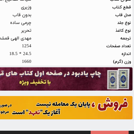
وزیری
قطع کتاب
بدون قاب
مدل قاب
چرمی ساده
نوع جلد
تحریر
نوع کاغذ
مهدی الهی قمشه
ترجمه
1254
تعداد صفحات
24.5 * 18.5
اندازه
1660
وزن (گرم)