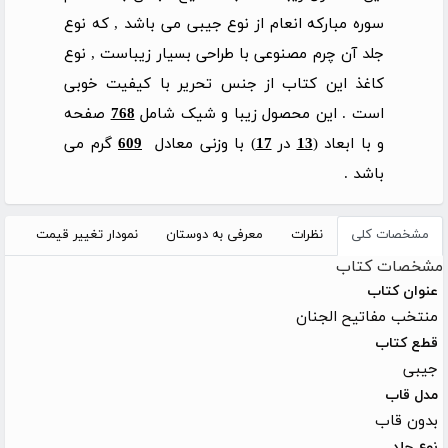
سوره مبارکه انعام از نوع جیبی می باشد , که نوع
جلد آن چرم مصنوعی با طراحی بسیار زیباست , نوع
کاغذ این کتاب از جنس تحریر با کیفیت خوبی
است . این محصول زیبا و شیک شامل
768
صفحه
و با ابعاد (
13
در
17
) با وزنی معادل
609
گرم می
باشد .
مشخصات کلی
نظرات
معرفی به دوستان
نمودار تغییر قیمت
مشخصات کتاب
عنوان کتاب
منتخب مفاتیح الجنان
قطع کتاب
جیبی
مدل قاب
بدون قاب
نوع جلد