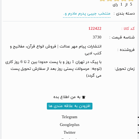
5 از 1 رای
دسته بندی :
منتخب جیبی پدرم مادرم و..
کد کالا :
122422
شناسه قیمت :
3730
انتشارات پیام مهر عدالت | فروش انواع قرآن، مفاتیح و
فروشنده :
کتب ادبی
با پیک در تهران 1 روز و با پست حدودا بین 2 تا 6 روز کاری
زمان تحویل:
(توجه: مرسولات پستی روز بعد از سفارش تحویل پست
می گردد)
به من اطلاع بده
افزودن به علاقه مندی ها
Telegram
Googleplus
Twitter