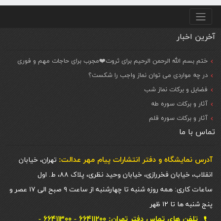
منو پایین
آخرین اخبار
ختم بسم الله الرحمن الرحیم برای ثروت❤️مجرب برای حاجات مهم و فوری
در چه مواردی می توان نماز واجب را شکست؟
فضایل و برکات نماز شب
آثار و برکات سوره طه
آثار و برکات سوره قلم
تماس با ما
آدرس نمایشگاه و دفتر انتشارات پيام مهر عدالت:
تهران، خیابان
انقلاب، خیابان فخررازی، خیابان وحید نظری، پلاک ۸۸، ط. اول
ساعات کاری: همه روزه شنبه تا چهارشنبه از ساعت ۹ صبح الی ۱۷ عصر و
پنج شنبه ها تا ۱۲ ظهر
تلفن های تماس دفتر تهران: ۶۶۴۱۱۲۰۰ - ۶۶۴۱۱۳۰۰ -
local_phone