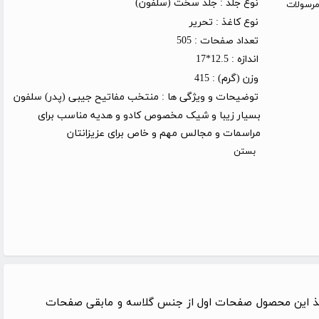
نوع جلد :
جلد سخت (سلفون)
روز کاری (توجه: مرسولات
نوع کاغذ :
تحریر
تعداد صفحات :
505
اندازه :
12.5*17
وزن (گرم) :
415
توضیحات و ویژگی ها :
منتخب مفاتیح جیبی (پدر) سلفون
بسیار زیبا و شیک مخصوص کادو و هدیه مناسب برای
مراسمات و مجالس مهم و خاص برای عزیزانتان
بستن
کاغذ این محصول صفحات اول از جنس گلاسه و مابقی صفحات