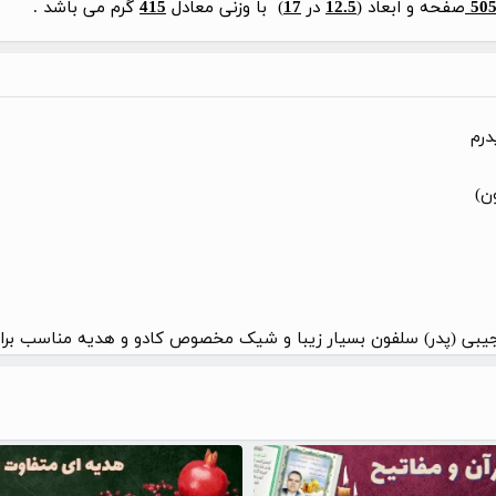
50
صفحه و ابعاد (
12.5
در
17
) با وزنی معادل
415
گرم می باشد .
درم
ن)
بی (پدر) سلفون بسیار زیبا و شیک مخصوص کادو و هدیه مناسب برای