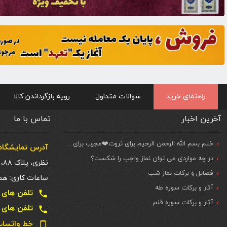
راهنمای خرید
سوالات متداول
رویه بازگرداندن کالا
آخرین اخبار
تماس با ما
ختم بسم الله الرحمن الرحیم برای ثروت❤️مجرب برای حاجات مهم و فوری
آدرس نمایشگاه 
در چه مواردی می توان نماز واجب را شکست؟
نظری، پلاک ۸۸، ط. اول
فضایل و برکات نماز شب
ساعات کاری: همه روزه شنبه تا
آثار و برکات سوره طه
تلفن های تماس دفتر تهر
local_phone
آثار و برکات سوره قلم
تلفن های تماس دفتر تهر
local_phone
خط واتساپ و تل
phone_android