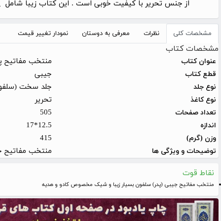
از جنس تحریر با کیفیت خوبی است . این کتاب زیبا شامل
5
مشخصات کلی
نظرات
معرفی به دوستان
نمودار تغییر قیمت
مشخصات کتاب
منتخب مفاتیح پ
عنوان کتاب
جیبی
قطع کتاب
جلد سخت (سلفو
نوع جلد
تحریر
نوع کاغذ
505
تعداد صفحات
12.5*17
اندازه
415
وزن (گرم)
منتخب مفاتیح جی
توضیحات و ویژگی ها
نقاط قوت
منتخب مفاتیح جیبی (پدر) سلفون بسیار زیبا و شیک مخصوص کادو و هدیه