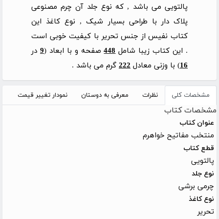
پالتویی می باشد , که نوع جلد آن چرم مصنوعی
پلاک دار با طراحی بسیار شیک , نوع کاغذ این
کتاب نفیس از جنس تحریر با کیفیت خوبی است
. این کتاب زیبا شامل
448
صفحه و با ابعاد (
9
در
16
) با وزنی معادل
222
گرم می باشد .
مشخصات کلی
نظرات
معرفی به دوستان
نمودار تغییر قیمت
مشخصات کتاب
عنوان کتاب
منتخب مفاتیح خواهرم
قطع کتاب
پالتویی
نوع جلد
چرمی برشی
نوع کاغذ
تحریر