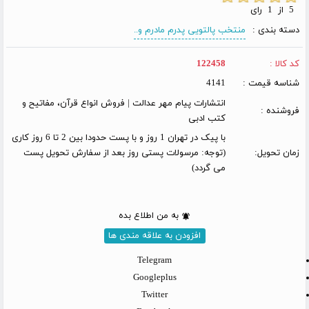
5 از 1 رای
دسته بندی :
منتخب پالتویی پدرم مادرم و..
کد کالا :
122458
شناسه قیمت :
4141
انتشارات پیام مهر عدالت | فروش انواع قرآن، مفاتیح و
فروشنده :
کتب ادبی
با پیک در تهران 1 روز و با پست حدودا بین 2 تا 6 روز کاری
زمان تحویل:
(توجه: مرسولات پستی روز بعد از سفارش تحویل پست
می گردد)
به من اطلاع بده
افزودن به علاقه مندی ها
Telegram
Googleplus
Twitter