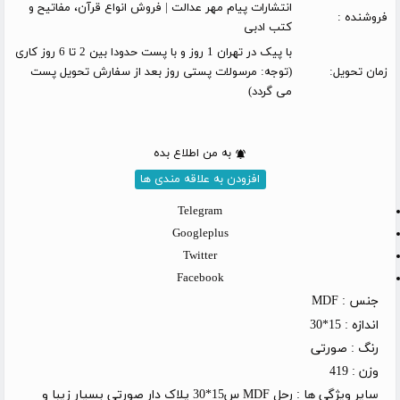
انتشارات پیام مهر عدالت | فروش انواع قرآن، مفاتیح و
فروشنده :
کتب ادبی
با پیک در تهران 1 روز و با پست حدودا بین 2 تا 6 روز کاری
زمان تحویل:
(توجه: مرسولات پستی روز بعد از سفارش تحویل پست
می گردد)
به من اطلاع بده
افزودن به علاقه مندی ها
Telegram
Googleplus
Twitter
Facebook
جنس :
MDF
اندازه :
15*30
رنگ :
صورتی
وزن :
419
سایر ویژگی ها :
رحل MDF س15*30 پلاک دار صورتی بسیار زیبا و