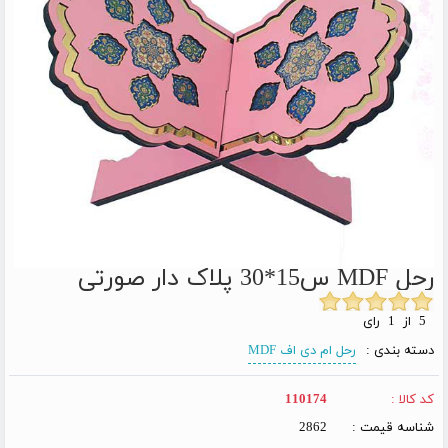
رحل MDF س15*30 پلاک دار صورتی
5 از 1 رای
دسته بندی :
رحل ام دی اف MDF
کد کالا :
110174
شناسه قیمت :
2862