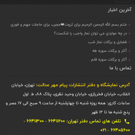
آخرین اخبار
ختم بسم الله الرحمن الرحیم برای ثروت❤️مجرب برای حاجات مهم و فوری
در چه مواردی می توان نماز واجب را شکست؟
فضایل و برکات نماز شب
آثار و برکات سوره طه
آثار و برکات سوره قلم
تماس با ما
آدرس نمایشگاه و دفتر انتشارات پيام مهر عدالت:
تهران، خیابان
انقلاب، خیابان فخررازی، خیابان وحید نظری، پلاک ۸۸، ط. اول
ساعات کاری: همه روزه شنبه تا چهارشنبه از ساعت ۹ صبح الی ۱۷ عصر و
پنج شنبه ها تا ۱۲ ظهر
تلفن های تماس دفتر تهران: ۶۶۴۱۱۲۰۰ - ۶۶۴۱۱۳۰۰ -
local_phone
۶۶۴۰۵۶۰۰ - ۰۲۱