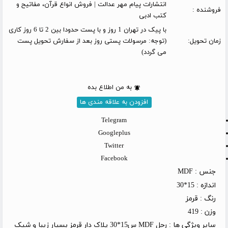
انتشارات پیام مهر عدالت | فروش انواع قرآن، مفاتیح و
فروشنده :
کتب ادبی
با پیک در تهران 1 روز و با پست حدودا بین 2 تا 6 روز کاری
زمان تحویل:
(توجه: مرسولات پستی روز بعد از سفارش تحویل پست
می گردد)
به من اطلاع بده
افزودن به علاقه مندی ها
Telegram
Googleplus
Twitter
Facebook
جنس :
MDF
اندازه :
15*30
رنگ :
قرمز
وزن :
419
سایر ویژگی ها :
رحل MDF س15*30 پلاک دار قرمز بسیار زیبا و شیک