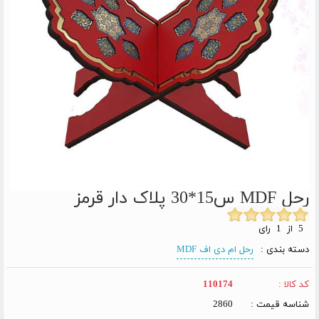
رحل MDF س15*30 پلاک دار قرمز
5 از 1 رای
دسته بندی :
رحل ام دی اف MDF
کد کالا :
110174
شناسه قیمت :
2860