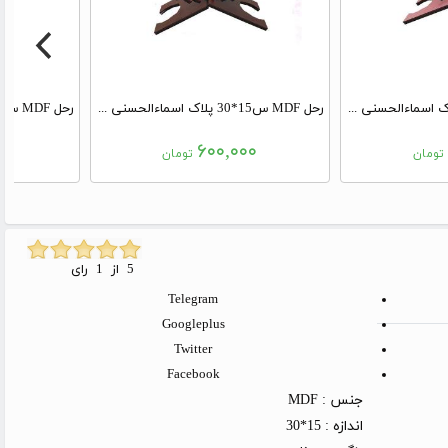
رحل MDF س15*30 پلاک اسماءالحسنی صورتی
رحل MDF س15*30 پلاک اسماءالحسنی قهوه ای
۰
۶۰۰,۰۰۰
تومان
تومان
5 از 1 رای
Telegram
Googleplus
Twitter
Facebook
جنس :
MDF
اندازه :
15*30