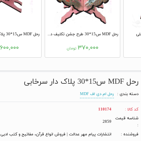
رحل MDF س15*30 طرح جشن تکلیف دخترانه صورتی
۶۰۰,۰۰۰
۳۷۰,۰۰۰
تومان
رحل MDF س15*30 پلاک دار سرخابی
دسته بندی :
رحل ام دی اف MDF
کد کالا :
110174
شناسه قیمت
2859
:
فروشنده :
انتشارات پیام مهر عدالت | فروش انواع قرآن، مفاتیح و کتب ادبی