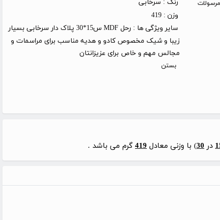
رنگ :
سرخابی
روز کاری (توجه: مرسولات
وزن :
419
سایر ویژگی ها :
رحل MDF س15*30 پلاک دار سرخابی بسیار
زیبا و شیک مخصوص کادو و هدیه مناسب برای مراسمات و
مجالس مهم و خاص برای عزیزانتان
بستن
1
در
30
) با وزنی معادل
419
گرم می باشد .