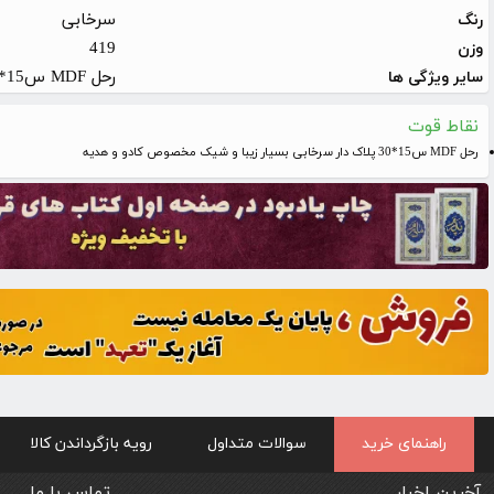
سرخابی
رنگ
419
وزن
رحل MDF س15*30 پلاک دار سرخابی بسیار زیبا و شیک مخصوص کادو و هدیه مناسب برای مراسمات و مجالس مهم و خاص برای عزیزانتان
سایر ویژگی ها
نقاط قوت
رحل MDF س15*30 پلاک دار سرخابی بسیار زیبا و شیک مخصوص کادو و هدیه
راهنمای خرید
سوالات متداول
رویه بازگرداندن کالا
آخرین اخبار
تماس با ما