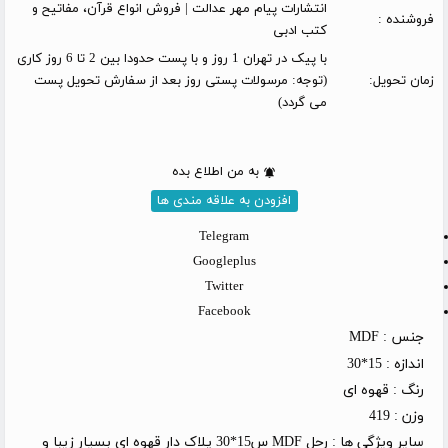
انتشارات پیام مهر عدالت | فروش انواع قرآن، مفاتیح و
فروشنده :
کتب ادبی
با پیک در تهران 1 روز و با پست حدودا بین 2 تا 6 روز کاری
زمان تحویل:
(توجه: مرسولات پستی روز بعد از سفارش تحویل پست
می گردد)
به من اطلاع بده
افزودن به علاقه مندی ها
Telegram
Googleplus
Twitter
Facebook
جنس :
MDF
اندازه :
15*30
رنگ :
قهوه ای
وزن :
419
سایر ویژگی ها :
رحل MDF س15*30 پلاک دار قهوه ای بسیار زیبا و