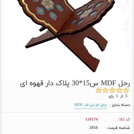
رحل MDF س15*30 پلاک دار قهوه ای
5 از 1 رای
دسته بندی :
رحل ام دی اف MDF
کد کالا :
110174
شناسه قیمت :
2858