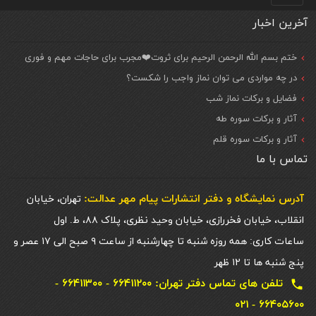
آخرین اخبار
ختم بسم الله الرحمن الرحیم برای ثروت❤️مجرب برای حاجات مهم و فوری
در چه مواردی می توان نماز واجب را شکست؟
فضایل و برکات نماز شب
آثار و برکات سوره طه
آثار و برکات سوره قلم
تماس با ما
آدرس نمایشگاه و دفتر انتشارات پيام مهر عدالت:
تهران، خیابان
انقلاب، خیابان فخررازی، خیابان وحید نظری، پلاک ۸۸، ط. اول
ساعات کاری: همه روزه شنبه تا چهارشنبه از ساعت ۹ صبح الی ۱۷ عصر و
پنج شنبه ها تا ۱۲ ظهر
تلفن های تماس دفتر تهران: ۶۶۴۱۱۲۰۰ - ۶۶۴۱۱۳۰۰ -
local_phone
۶۶۴۰۵۶۰۰ - ۰۲۱