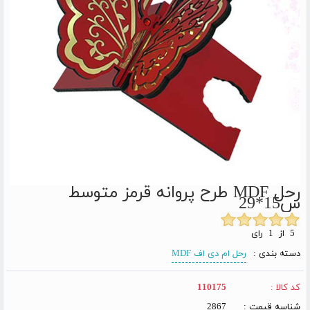
رحل MDF طرح پروانه قرمز متوسط
س15*29
5 از 1 رای
دسته بندی :
رحل ام دی اف MDF
کد کالا :
110175
شناسه قیمت :
2867