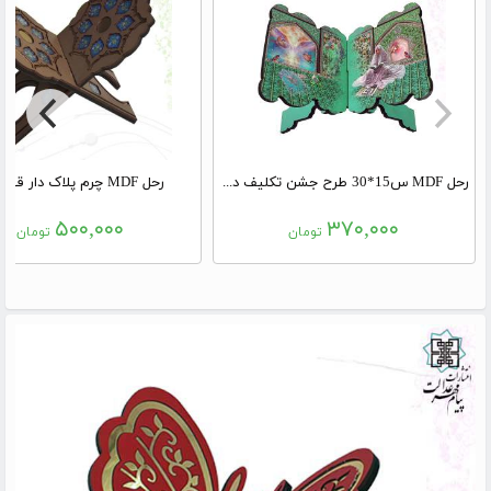
رحل MDF س15*30 طرح جشن تکلیف دخترانه سبز
رحل MDF چرم پلاک دار قهوه ای
۵۰۰,۰۰۰
۳۷۰,۰۰۰
تومان
تومان