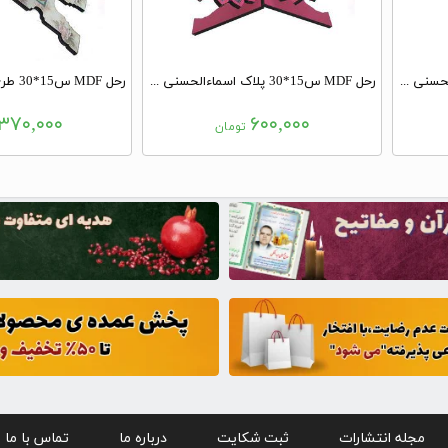
رحل MDF س15*30 پلاک اسماءالحسنی سبز
رحل MDF س15*30 پلاک اسماءالحسنی سرخابی
۳۷۰,۰۰۰
۶۰۰,۰۰۰
تومان
مجله انتشارات
ثبت شکایت
درباره ما
تماس با ما