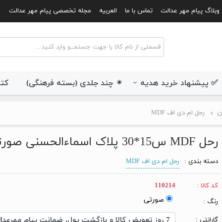
وبلاگ پیام مهر عدالت
تماس با ما
العربیه
مجله تخصصی پیام مهر عدالت
✅ پیشنهاد خرید هدیه
✴ چند جلدی (بسته فرهنگی)
کتب
ن
رحل ام دی اف MDF
رحل MDF س15*30 پلاک اسماءالحسنی صورتی
دسته بندی :
رحل ام دی اف MDF
کد کالا :
110214
صورتی
رنگ :
گارانتی :