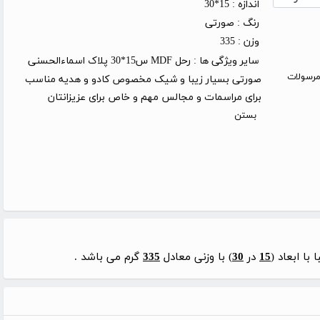
اندازه :
15*30
رنگ :
صورتی
وزن :
335
سایر ویژگی ها :
رحل MDF س15*30 پلاک اسماءالحسنی
روز کاری (توجه: مرسولات
صورتی بسیار زیبا و شیک مخصوص کادو و هدیه مناسب
برای مراسمات و مجالس مهم و خاص برای عزیزانتان
بستن
15
در
30
) با وزنی معادل
335
گرم می باشد .