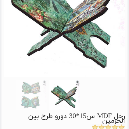
رحل MDF س15*30 دورو طرح بین
الحرمین