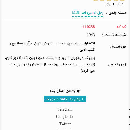
5 از 1 رای
دسته بندی :
رحل ام دی اف MDF
کد کالا :
110238
شناسه قیمت :
1943
انتشارات پیام مهر عدالت | فروش انواع قرآن، مفاتیح و
فروشنده :
کتب ادبی
با پیک در تهران 1 روز و با پست حدودا بین 2 تا 6 روز کاری
زمان تحویل:
(توجه: مرسولات پستی روز بعد از سفارش تحویل پست
می گردد)
به من اطلاع بده
افزودن به علاقه مندی ها
Telegram
Googleplus
Twitter