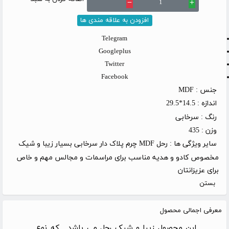
remove
add
افزودن به علاقه مندی ها
Telegram
Googleplus
Twitter
Facebook
جنس :
MDF
اندازه :
14.5*29.5
رنگ :
سرخابی
وزن :
435
سایر ویژگی ها :
رحل MDF چرم پلاک دار سرخابی بسیار زیبا و شیک
مخصوص کادو و هدیه مناسب برای مراسمات و مجالس مهم و خاص
برای عزیزانتان
بستن
معرفی اجمالی محصول
این محصول زیبا و شیک رحل می باشد , که نوع