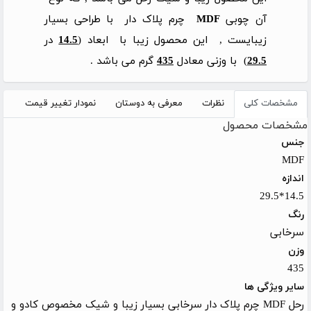
آن چوبی
MDF
چرم پلاک دار با طراحی بسیار
زیبایست , این محصول زیبا با ابعاد (
14.5
در
29.5
) با وزنی معادل
435
گرم می باشد .
مشخصات کلی
نظرات
معرفی به دوستان
نمودار تغییر قیمت
مشخصات محصول
جنس
MDF
اندازه
14.5*29.5
رنگ
سرخابی
وزن
435
سایر ویژگی ها
رحل MDF چرم پلاک دار سرخابی بسیار زیبا و شیک مخصوص کادو و