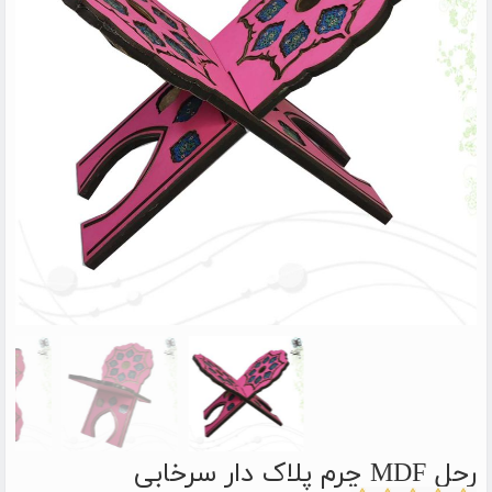
رحل MDF چرم پلاک دار سرخابی