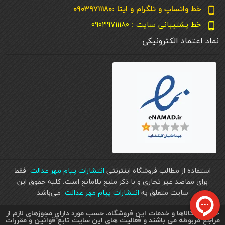
خط واتساپ و تلگرام و ایتا :۰۹۰۳۹۷۱۱۱۸۰
phone_android
خط پشتیبانی سایت : ۰۹۰۳۹۷۱۱۱۸۰
phone_android
نماد اعتماد الکترونیکی
استفاده از مطالب فروشگاه اینترنتی
انتشارات پیام مهر عدالت
فقط
برای مقاصد غیر تجاری و با ذکر منبع بلامانع است. کليه حقوق اين
سايت متعلق به
انتشارات پیام مهر عدالت
می‌باشد
« تمامي كالاها و خدمات اين فروشگاه، حسب مورد داراي مجوزهاي لازم از
مراجع مربوطه می باشند و فعاليت هاي اين سايت تابع قوانين و مقررات