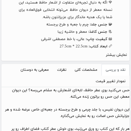
🌹 اگه به دنبال تجربه‌ای متفاوت از اشعار حافظ هستید، این
نسخه معطر از دیوان حافظ می‌تونه انتخابی فوق‌العاده برای
شما یا یک هدیه ماندگار برای عزیزانتون باشه.
🧩
جنس جلد:
چرم با جعبه و طرح برجسته
📃
جنس کاغذ:
معطر و حاشیه زیبا
📖
کیفیت چاپ:
عالی، با خط مصطفی اشرفی
📏
ابعاد کتاب:
27.5cm * 22.5cm
نمایش بیشتر
نقد و بررسی
مشخصات کلی
نظرات
معرفی به دوستان
نمودار تغییر قیمت
حس می‌کنید بوی عطر حافظ، لابه‌لای اشعارش به مشام می‌رسه؟ این دیوان
معطر، این حس رو براتون زنده می‌کنه.
این دیوان نفیس، با جلد چرمی و طرح برجسته در جعبه‌ای خاص عرضه شده و هر
جزئیاتش حس اصالت رو به نمایش می‌گذاره.
هر بار که این کتاب رو ورق می‌زنید، بوی خوش عطر کتاب فضای اطراف رو پر