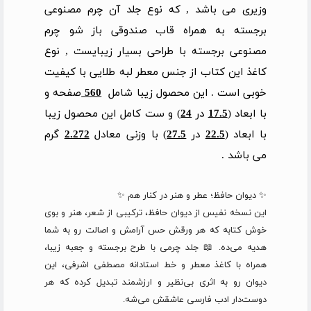
وزیری می باشد , که نوع جلد آن چرم مصنوعی
برجسته به همراه قاب صندوقی باز شو چرم
مصنوعی برجسته با طراحی بسیار زیبایست , نوع
کاغذ این کتاب از جنس معطر لبه طلایی با کیفیت
خوبی است . این محصول زیبا شامل
560
صفحه و
با ابعاد (
17.5
در
24
) و ست کامل این محصول زیبا
با ابعاد (
22.5
در
27.5
) با وزنی معادل
2.272
گرم
می باشد .
✨ دیوان حافظ؛ عطر و هنر در کنار هم ✨
این نسخه نفیس از دیوان حافظ، ترکیبی از شعر، هنر و بوی
خوش کتابه که هر ورقش حس آرامش و اصالت رو به شما
هدیه می‌ده. 📖 جلد چرمی با طرح برجسته و جعبه زیبا،
همراه با کاغذ معطر و خط استادانه مصطفی اشرفی، این
دیوان رو به اثری بی‌نظیر و ارزشمند تبدیل کرده که هر
دوست‌دار ادب فارسی عاشقش می‌شه.