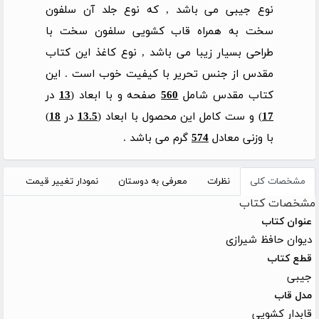
نوع جیبی می باشد , که نوع جلد آن سلفون
سخت به همراه قاب کشویی سلفون سخت با
طراحی بسیار زیبا می باشد , نوع کاغذ این کتاب
مقدس از جنس تحریر با کیفیت خوب است . این
کتاب مقدس شامل
560
صفحه و با ابعاد (
13
در
17
) و ست کامل این محصول با ابعاد (
13.5
در
18
)
با وزنی معادل
574
گرم می باشد .
مشخصات کلی
نظرات
معرفی به دوستان
نمودار تغییر قیمت
مشخصات کتاب
عنوان کتاب
دیوان حافظ شیرازی
قطع کتاب
جیبی
مدل قاب
قابدار کشویی