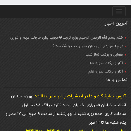
منو پایین
آخرین اخبار
ختم بسم الله الرحمن الرحیم برای ثروت❤️مجرب برای حاجات مهم و فوری
در چه مواردی می توان نماز واجب را شکست؟
فضایل و برکات نماز شب
آثار و برکات سوره طه
آثار و برکات سوره قلم
تماس با ما
آدرس نمایشگاه و دفتر انتشارات پيام مهر عدالت:
تهران، خیابان
انقلاب، خیابان فخررازی، خیابان وحید نظری، پلاک ۸۸، ط. اول
ساعات کاری: همه روزه شنبه تا چهارشنبه از ساعت ۹ صبح الی ۱۷ عصر و
پنج شنبه ها تا ۱۲ ظهر