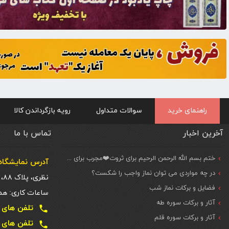
راهنمای خرید
سوالات متداول
رویه بازگرداندن کالا
آخرین اخبار
تماس با ما
ختم بسم الله الرحمن الرحیم برای ثروت❤️مجرب برای حاجات مهم و فوری
آدرس نمایشگاه 
در چه مواردی می توان نماز واجب را شکست؟
نظری، پلاک ۸۸، ط. اول
فضایل و برکات نماز شب
ساعات کاری: همه روزه شنبه تا
آثار و برکات سوره طه
تلفن های تماس دفتر تهر
local_phone
آثار و برکات سوره قلم
تلفن های تماس دفتر تهر
local_phone