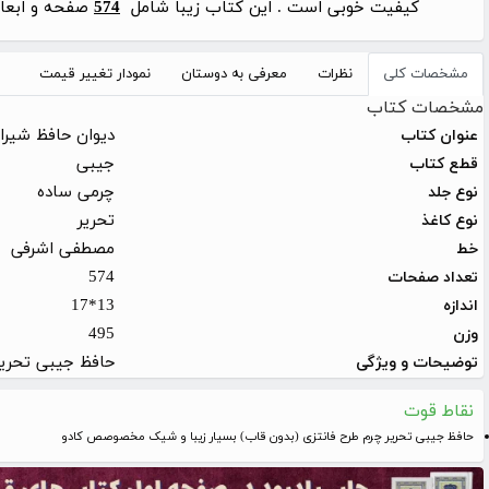
کیفیت خوبی است . این کتاب زیبا شامل
574
صفحه و ابعاد
مشخصات کلی
نظرات
معرفی به دوستان
نمودار تغییر قیمت
مشخصات کتاب
دیوان حافظ شیراز
عنوان کتاب
جیبی
قطع کتاب
چرمی ساده
نوع جلد
تحریر
نوع کاغذ
مصطفی اشرفی
خط
574
تعداد صفحات
13*17
اندازه
495
وزن
حافظ جیبی تحریر
توضیحات و ویژگی
نقاط قوت
حافظ جیبی تحریر چرم طرح فانتزی (بدون قاب) بسیار زیبا و شیک مخصوصص کادو