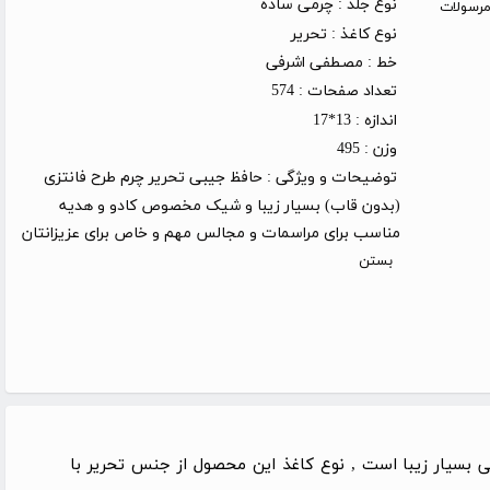
نوع جلد :
چرمی ساده
روز کاری (توجه: مرسولات
نوع کاغذ :
تحریر
خط :
مصطفی اشرفی
تعداد صفحات :
574
اندازه :
13*17
وزن :
495
توضیحات و ویژگی :
حافظ جیبی تحریر چرم طرح فانتزی
(بدون قاب) بسیار زیبا و شیک مخصوص کادو و هدیه
مناسب برای مراسمات و مجالس مهم و خاص برای عزیزانتان
بستن
ی بسیار زیبا است , نوع کاغذ این محصول از جنس تحریر با