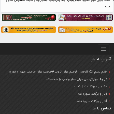
حافظ جیبی ترمو (تحریر) قابدار برشی (جلد رنگی/جدید) بسیار زیبا و شیک مخصوص کادو و
هدیه
منو پایین
آخرین اخبار
ختم بسم الله الرحمن الرحیم برای ثروت❤️مجرب برای حاجات مهم و فوری
در چه مواردی می توان نماز واجب را شکست؟
فضایل و برکات نماز شب
آثار و برکات سوره طه
آثار و برکات سوره قلم
تماس با ما