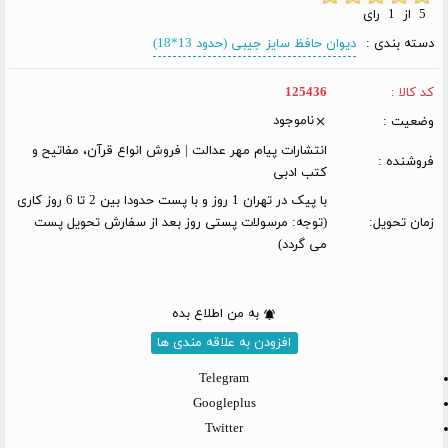
5 از 1 رای
دسته بندی :
دیوان حافظ سایز جیبی (حدود 13*18)
کد کالا :
125436
ناموجود
وضعیت :
انتشارات پیام مهر عدالت | فروش انواع قرآن، مفاتیح و
فروشنده :
کتب ادبی
با پیک در تهران 1 روز و با پست حدودا بین 2 تا 6 روز کاری
زمان تحویل:
(توجه: مرسولات پستی روز بعد از سفارش تحویل پست
می گردد)
به من اطلاع بده
افزودن به علاقه مندی ها
Telegram
Googleplus
Twitter