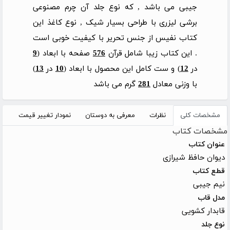
جیبی می باشد , که نوع جلد آن چرم مصنوعی
برشی لیزری با طراحی بسیار شیک , نوع کاغذ این
کتاب نفیس از جنس تحریر با کیفیت خوبی است
. این کتاب زیبا شامل قرآن
576
صفحه با ابعاد (
9
در
12
) و ست کامل این محصول با ابعاد (
10
در
13
)
با وزنی معادل
281
گرم می باشد
مشخصات کلی
نظرات
معرفی به دوستان
نمودار تغییر قیمت
مشخصات کتاب
عنوان کتاب
دیوان حافظ شیرازی
قطع کتاب
نیم جیبی
مدل قاب
قابدار کشویی
نوع جلد