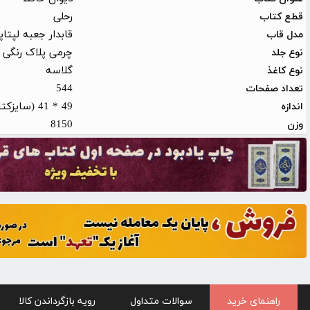
رحلی
قطع کتاب
قابدار جعبه لپتا
مدل قاب
چرمی پلاک رنگی
نوع جلد
گلاسه
نوع کاغذ
544
تعداد صفحات
49 * 41 (سایزکتاب: 34 * 25)
اندازه
8150
وزن
راهنمای خرید
سوالات متداول
رویه بازگرداندن کالا