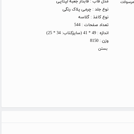
مدل قاب :
قابدار جعبه لپتاپی
روز کاری (توجه: مرسولات
نوع جلد :
چرمی پلاک رنگی
نوع کاغذ :
گلاسه
تعداد صفحات :
544
اندازه :
49 * 41 (سایزکتاب: 34 * 25)
وزن :
8150
بستن