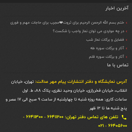
آخرین اخبار
ختم بسم الله الرحمن الرحیم برای ثروت❤️مجرب برای حاجات مهم و فوری
در چه مواردی می توان نماز واجب را شکست؟
فضایل و برکات نماز شب
آثار و برکات سوره طه
آثار و برکات سوره قلم
تماس با ما
آدرس نمایشگاه و دفتر انتشارات پيام مهر عدالت:
تهران، خیابان
انقلاب، خیابان فخررازی، خیابان وحید نظری، پلاک ۸۸، ط. اول
ساعات کاری: همه روزه شنبه تا چهارشنبه از ساعت ۹ صبح الی ۱۷ عصر و
پنج شنبه ها تا ۱۲ ظهر
تلفن های تماس دفتر تهران: ۶۶۴۱۱۲۰۰ - ۶۶۴۱۱۳۰۰ -
local_phone
۶۶۴۰۵۶۰۰ - ۰۲۱