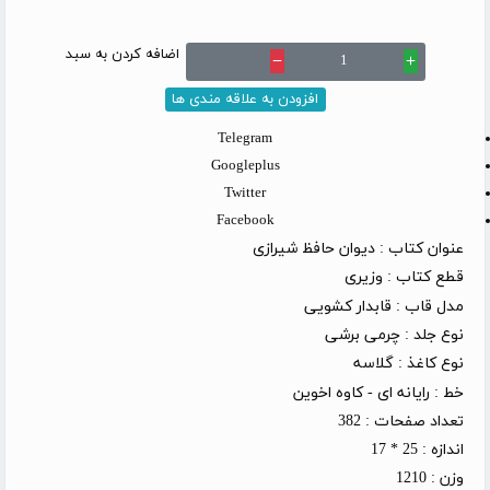
اضافه کردن به سبد
remove
add
افزودن به علاقه مندی ها
Telegram
Googleplus
Twitter
Facebook
عنوان کتاب :
دیوان حافظ شیرازی
قطع کتاب :
وزیری
مدل قاب :
قابدار کشویی
نوع جلد :
چرمی برشی
نوع کاغذ :
گلاسه
خط :
رایانه ای - کاوه اخوین
تعداد صفحات :
382
اندازه :
25 * 17
وزن :
1210