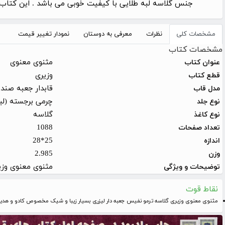
جنس گلاسه لبه طلایی با کیفیت خوبی می باشد . این کتاب
مشخصات کلی
نظرات
معرفی به دوستان
نمودار تغییر قیمت
مشخصات کتاب
مثنوی معنوی
عنوان کتاب
وزیری
قطع کتاب
قابدار جعبه صند
مدل قاب
چرمی برجسته (لی
نوع جلد
گلاسه
نوع کاغذ
1088
تعداد صفحات
25*28
اندازه
2.985
وزن
مثنوی معنوی وزی
توضیحات و ویژگی
نقاط قوت
مثنوی معنوی وزیری گلاسه ترمو نفیس جعبه دار لیزری بسیار زیبا و شیک مخصوص کادو و هدی