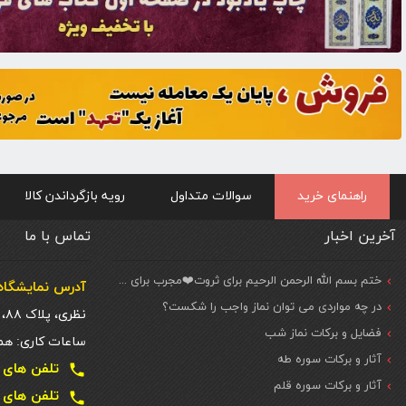
راهنمای خرید
سوالات متداول
رویه بازگرداندن کالا
آخرین اخبار
تماس با ما
ختم بسم الله الرحمن الرحیم برای ثروت❤️مجرب برای حاجات مهم و فوری
آدرس نمایشگاه 
در چه مواردی می توان نماز واجب را شکست؟
نظری، پلاک ۸۸، ط. اول
فضایل و برکات نماز شب
ساعات کاری: همه روزه شنبه تا
آثار و برکات سوره طه
تلفن های تماس دفتر تهر
local_phone
آثار و برکات سوره قلم
تلفن های تماس دفتر تهر
local_phone