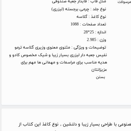
مدل قاب :
قابدار جعبه صندوقی
روز کاری (توجه: مرسولات
نوع جلد :
چرمی برجسته (لیزری)
نوع کاغذ :
گلاسه
تعداد صفحات :
1088
اندازه :
25*28
وزن :
2.985
توضیحات و ویژگی :
مثنوی معنوی وزیری گلاسه ترمو
نفیس جعبه دار لیزری بسیار زیبا و شیک مخصوص کادو و
هدیه مناسب برای مراسمات و مهمانی ها مهم برای
عزیزانتان
بستن
عی با طراحی بسیار زیبا و دلنشین , نوع کاغذ این کتاب از