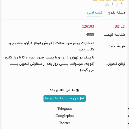
5 از 1 رای
دسته بندی :
کتب ادبی
کد کالا :
126103
شناسه قیمت :
4088
انتشارات پیام مهر عدالت | فروش انواع قرآن، مفاتیح و
فروشنده :
کتب ادبی
با پیک در تهران 1 روز و با پست حدودا بین 2 تا 6 روز کاری
زمان تحویل:
(توجه: مرسولات پستی روز بعد از سفارش تحویل پست
می گردد)
به من اطلاع بده
افزودن به علاقه مندی ها
Telegram
Googleplus
Twitter