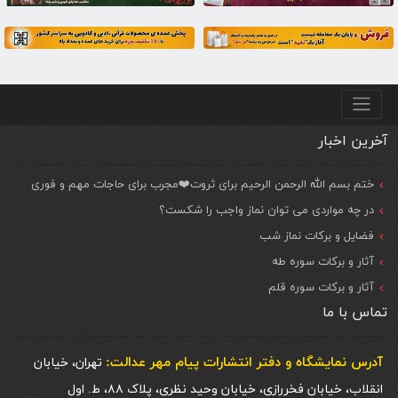
منو پایین
آخرین اخبار
ختم بسم الله الرحمن الرحیم برای ثروت❤️مجرب برای حاجات مهم و فوری
در چه مواردی می توان نماز واجب را شکست؟
فضایل و برکات نماز شب
آثار و برکات سوره طه
آثار و برکات سوره قلم
تماس با ما
آدرس نمایشگاه و دفتر انتشارات پيام مهر عدالت:
تهران، خیابان
انقلاب، خیابان فخررازی، خیابان وحید نظری، پلاک ۸۸، ط. اول