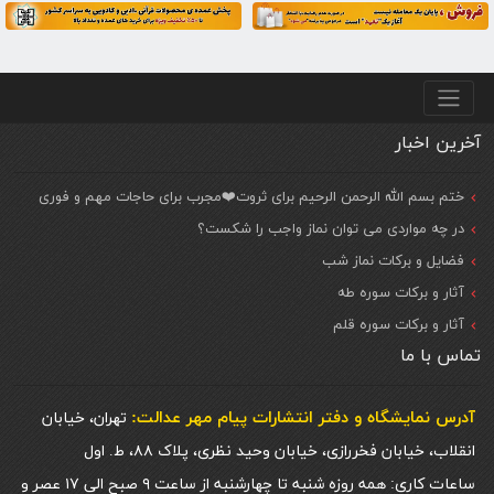
منو پایین
آخرین اخبار
ختم بسم الله الرحمن الرحیم برای ثروت❤️مجرب برای حاجات مهم و فوری
در چه مواردی می توان نماز واجب را شکست؟
فضایل و برکات نماز شب
آثار و برکات سوره طه
آثار و برکات سوره قلم
تماس با ما
آدرس نمایشگاه و دفتر انتشارات پيام مهر عدالت:
تهران، خیابان
انقلاب، خیابان فخررازی، خیابان وحید نظری، پلاک ۸۸، ط. اول
ساعات کاری: همه روزه شنبه تا چهارشنبه از ساعت ۹ صبح الی ۱۷ عصر و