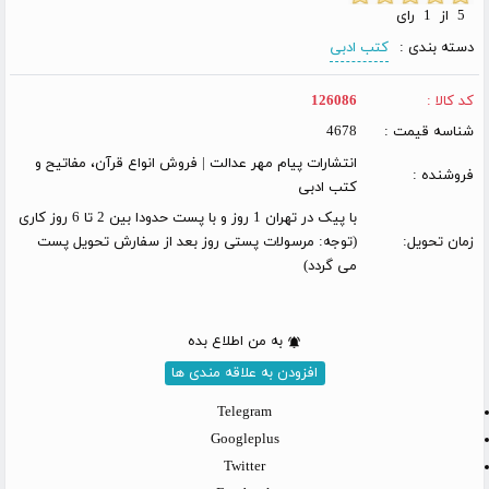
5 از 1 رای
دسته بندی :
کتب ادبی
کد کالا :
126086
شناسه قیمت :
4678
انتشارات پیام مهر عدالت | فروش انواع قرآن، مفاتیح و
فروشنده :
کتب ادبی
با پیک در تهران 1 روز و با پست حدودا بین 2 تا 6 روز کاری
زمان تحویل:
(توجه: مرسولات پستی روز بعد از سفارش تحویل پست
می گردد)
به من اطلاع بده
افزودن به علاقه مندی ها
Telegram
Googleplus
Twitter