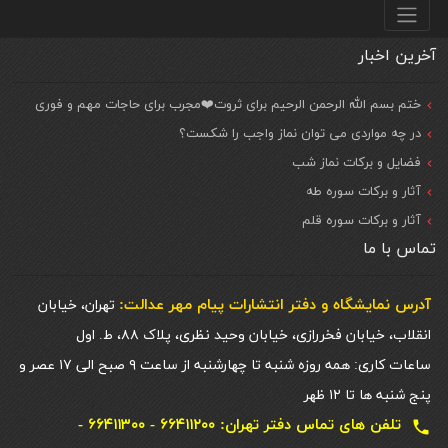
منو پایین
آخرین اخبار
ختم بسم الله الرحمن الرحیم برای ثروت❤️مجرب برای حاجات مهم و فوری
در چه مواردی می توان نماز واجب را شکست؟
فضایل و برکات نماز شب
آثار و برکات سوره طه
آثار و برکات سوره قلم
تماس با ما
آدرس نمایشگاه و دفتر انتشارات پيام مهر عدالت:
تهران، خیابان
انقلاب، خیابان فخررازی، خیابان وحید نظری، پلاک ۸۸، ط. اول
ساعات کاری: همه روزه شنبه تا چهارشنبه از ساعت ۹ صبح الی ۱۷ عصر و
پنج شنبه ها تا ۱۲ ظهر
تلفن های تماس دفتر تهران: ۶۶۴۱۱۲۰۰ - ۶۶۴۱۱۳۰۰ -
local_phone