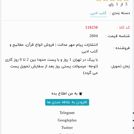
5 از 1 رای
دسته بندی :
کتب ادبی
کد کالا :
110250
شناسه قیمت :
2604
انتشارات پیام مهر عدالت | فروش انواع قرآن، مفاتیح و
فروشنده :
کتب ادبی
با پیک در تهران 1 روز و با پست حدودا بین 2 تا 6 روز کاری
زمان تحویل:
(توجه: مرسولات پستی روز بعد از سفارش تحویل پست
می گردد)
به من اطلاع بده
افزودن به علاقه مندی ها
Telegram
Googleplus
Twitter