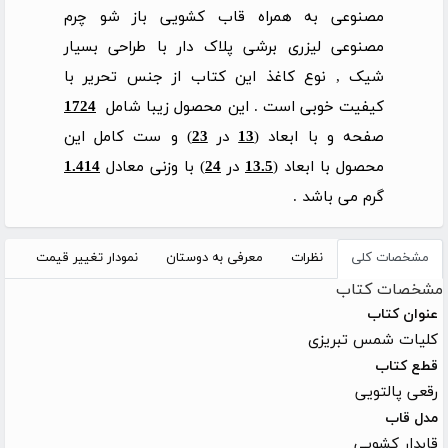
مصنوعی به همراه قاب کشویی باز شو چرم
مصنوعی لیزری برشی پلاک دار با طراحی بسیار
شیک , نوع کاغذ این کتاب از جنس تحریر با
کیفیت خوبی است . این محصول زیبا شامل
1724
صفحه و با ابعاد (
13
در
23
) و ست کامل این
محصول با ابعاد (
13.5
در
24
) با وزنی معادل
1.414
گرم می باشد .
مشخصات کلی
نظرات
معرفی به دوستان
نمودار تغییر قیمت
مشخصات کتاب
عنوان کتاب
کلیات شمس تبریزی
قطع کتاب
رقعی پالتویی
مدل قاب
قابدار کشویی