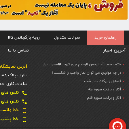
راهنمای خرید
سوالات متداول
رویه بازگرداندن کالا
آخرین اخبار
تماس با ما
ختم بسم الله الرحمن الرحیم برای ثروت❤️مجرب برای حاجات مهم و فوری
آدرس نمایشگاه 
در چه مواردی می توان نماز واجب را شکست؟
نظری، پلاک ۸۸، ط. اول
فضایل و برکات نماز شب
ساعات کاری: همه روزه شنبه تا
آثار و برکات سوره طه
تلفن های تماس دفتر تهر
local_phone
آثار و برکات سوره قلم
تلفن های تماس دفتر تهر
local_phone
خط واتساپ و تل
phone_android
خط پشتیبانی سا
phone_android