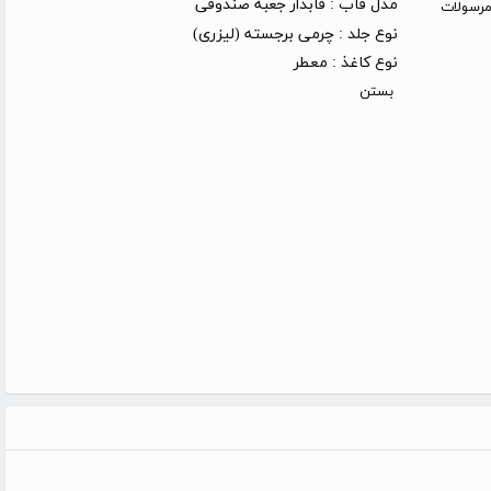
مدل قاب :
قابدار جعبه صندوقی
روز کاری (توجه: مرسولات
نوع جلد :
چرمی برجسته (لیزری)
نوع کاغذ :
معطر
بستن