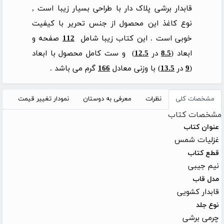
قابدار برشی پلاک دار با طراحی بسیار زیبا است ,
نوع کاغذ این محصول از جنس تحریر با کیفیت
خوبی است . این کتاب زیبا شامل
112
صفحه و
ابعاد (
8.5
در
12.5
) و ست کامل محصول با ابعاد
(
9
در
13.5
) با وزنی معادل
166
گرم می باشد .
مشخصات کلی
نظرات
معرفی به دوستان
نمودار تغییر قیمت
مشخصات کتاب
عنوان کتاب
غزلیات شمس
قطع کتاب
نیم جیبی
مدل قاب
قابدار کشویی
نوع جلد
چرمی برشی