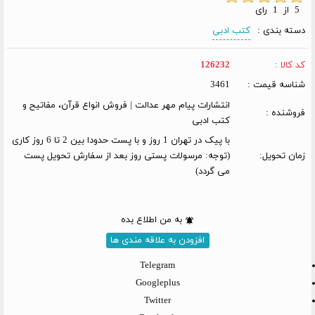
5 از 1 رای
دسته بندی :
کتب ادبی
کد کالا :
126232
شناسه قیمت :
3461
انتشارات پیام مهر عدالت | فروش انواع قرآن، مفاتیح و
فروشنده :
کتب ادبی
با پیک در تهران 1 روز و با پست حدودا بین 2 تا 6 روز کاری
زمان تحویل:
(توجه: مرسولات پستی روز بعد از سفارش تحویل پست
می گردد)
به من اطلاع بده
افزودن به علاقه مندی ها
Telegram
Googleplus
Twitter